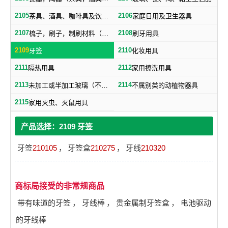
2105
2106
茶具、酒具、咖啡具及饮水用具
家庭日用及卫生器具
2107
2108
梳子，刷子，制刷材料（不包括牙刷）
刷牙用具
2109
2110
牙签
化妆用具
2111
2112
隔热用具
家用擦洗用具
2113
2114
未加工或半加工玻璃（不包括建筑用玻璃）
不属别类的动植物器具
2115
家用灭虫、灭鼠用具
产品选择：2109 牙签
牙签
210105
，
牙签盒
210275
，
牙线
210320
商标局接受的非常规商品
带有味道的牙签
，
牙线棒
，
贵金属制牙签盒
，
电池驱动
的牙线棒