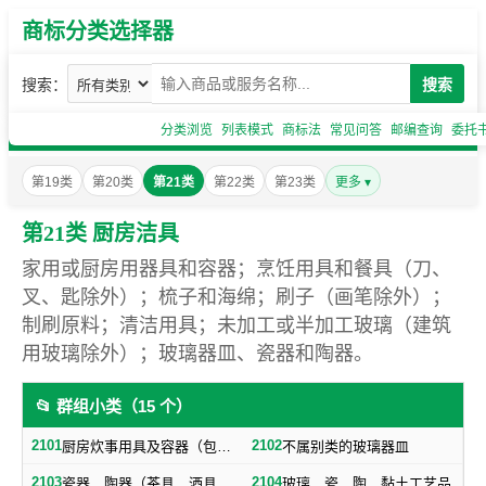
商标分类选择器
搜索：
搜索
分类浏览
列表模式
商标法
常见问答
邮编查询
委托
第19类
第20类
第21类
第22类
第23类
更多 ▾
第21类 厨房洁具
家用或厨房用器具和容器；烹饪用具和餐具（刀、
叉、匙除外）；梳子和海绵；刷子（画笔除外）；
制刷原料；清洁用具；未加工或半加工玻璃（建筑
用玻璃除外）；玻璃器皿、瓷器和陶器。
📂 群组小类（15 个）
2101
2102
厨房炊事用具及容器（包括不属别类的餐具）
不属别类的玻璃器皿
2103
2104
瓷器，陶器（茶具，酒具除外）
玻璃、瓷、陶、黏土工艺品