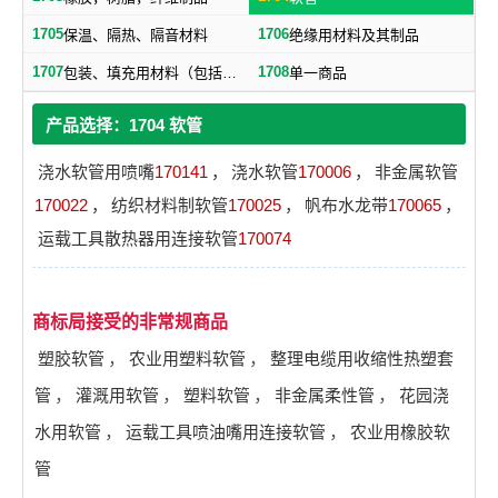
1705
1706
保温、隔热、隔音材料
绝缘用材料及其制品
1707
1708
包装、填充用材料（包括橡胶、塑料制品）
单一商品
产品选择：1704 软管
浇水软管用喷嘴
170141
，
浇水软管
170006
，
非金属软管
170022
，
纺织材料制软管
170025
，
帆布水龙带
170065
，
运载工具散热器用连接软管
170074
商标局接受的非常规商品
塑胶软管
，
农业用塑料软管
，
整理电缆用收缩性热塑套
管
，
灌溉用软管
，
塑料软管
，
非金属柔性管
，
花园浇
水用软管
，
运载工具喷油嘴用连接软管
，
农业用橡胶软
管