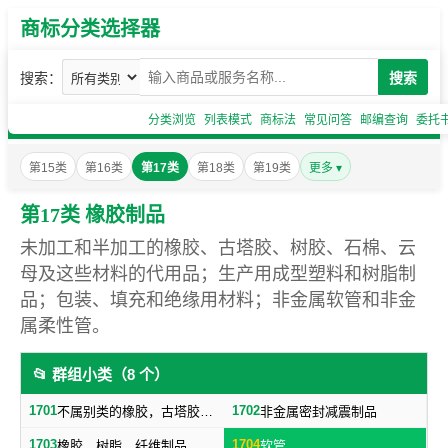
商标分类选择器
搜索：
搜索
分类浏览
列表模式
商标法
常见问答
邮编查询
委托
第15类
第16类
第17类
第18类
第19类
更多 ▾
第17类 橡胶制品
未加工和半加工的橡胶、古塔胶、树胶、石棉、云
母及这些材料的代用品；生产用成型塑料和树脂制
品；包装、填充和绝缘用材料；非金属软管和非金
属柔性管。
📂 群组小类（8 个）
1701
1702
不属别类的橡胶，古塔胶，树胶
非金属密封减震制品
1703
1704
橡胶，树脂，纤维制品
软管