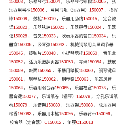
150003
，
乐器琴弓
150004
，
乐器琴弓螺帽
150005
，
弦
乐器用弓柄
150006
，
弓用马毛（乐器用）
150007
，
指挥
棒
150009
，
鼓槌
150010
，
乐器用肠线
150015
，
定音鼓
架
150020
，
乐器弦轴
150021
，
乐器键盘
150024
，
乐器
弦
150028
，
音叉
150033
，
吹奏乐器的管口
150034
，
乐
器盒
150035
，
竖琴弦
150042
，
机械钢琴用音量调节器
150045
，
拨弦片
150048
，
小提琴腮托
150050
，
音乐盒
150052
，
活页乐谱翻页器
150053
，
琴码
150054
，
鼓皮
150059
，
鼓面
150059
，
乐器用踏板
150060
，
钢琴键盘
150061
，
钢琴弦
150062
，
钢琴键
150063
，
乐器风管
150064
，
乐器用弱音器
150065
，
乐器栓塞
150073
，
乐
器音键
150077
，
乐谱纸卷（钢琴）
150078
，
穿孔乐谱纸
卷
150079
，
乐谱架
150080
，
乐器架
150088
，
弦乐器用
松香
150093
，
乐器用木槌
150095
，
乐器背带
150096
，
校音器（定音器）
C150012
，
笛膜
C150013