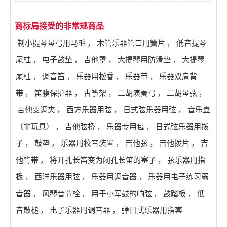
商标局接受的非常规商品
制小提琴琴弓用马毛
，
木管乐器管口用簧片
，
低音提琴
尾柱
，
电子鼓垫
，
吉他罩
，
大提琴用防滑垫
，
大提琴
尾柱
，
调音笛
，
乐器用松香
，
乐器带
，
乐器双肩背
带
，
笛膜保护器
，
古筝架
，
二胡演奏弓
，
二胡琴弦
，
吉他变调夹
，
西方乐器用弦
，
日式弦乐器用弦
，
音乐盒
（非玩具）
，
吉他弦桥
，
乐器专用包
，
日式弦乐器用拨
子
，
鼓垫
，
乐器用校音装置
，
吉他弦
，
吉他拨片
，
吉
他背带
，
将开孔长笛变为闭孔长笛的塞子
，
弦乐器用指
板
，
西洋乐器用弦
，
乐器用调音器
，
乐器用电子练习弱
音器
，
风琴音节栓
，
用于小军鼓的响弦
，
鼓踏板
，
低
音鼓槌
，
电子乐器用调音器
，
弹日式乐器用指套