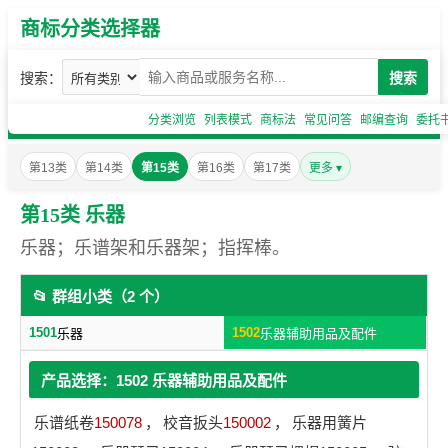
商标分类选择器
搜索：
搜索
分类浏览
列表模式
商标法
常见问答
邮编查询
委托
第13类
第14类
第15类
第16类
第17类
更多 ▾
第15类 乐器
乐器；乐谱架和乐器架；指挥棒。
📂 群组小类（2 个）
1501
1502
乐器
乐器辅助用品及配件
产品选择：1502 乐器辅助用品及配件
乐谱纸卷
150078
，
校音扳头
150002
，
乐器用簧片