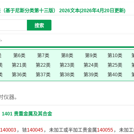
于尼斯分类第十三版） 2026文本(2026年4月20日更新)
搜索
失。
类
第6类
第7类
第8类
第9类
第10类
类
第21类
第22类
第23类
第24类
第25类
类
第36类
第37类
第38类
第39类
第40类
时仪器。
1401 贵重金属及其合金
140003
，
铱
140045
，
未加工或半加工贵金属
140055
，
未加工