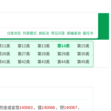
分类浏览
列表模式
商标法
常见问答
邮编查询
委托书
第11类
第12类
第13类
第14类
第15类
第26类
第27类
第28类
第29类
第30类
第41类
第42类
第43类
第44类
第45类
的金或金箔
140063
，
锇
140066
，
钯
140067
，