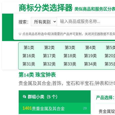
商标分类选择器
类似商品和服务区分表（基
搜索：
💡 点击商品名称选中/取消需要的产品并可复制，关闭浏览器数据不丢
第1类
第2类
第3类
第4类
第5
第16类
第17类
第18类
第19类
第20
第31类
第32类
第33类
第34类
第35
第14类 珠宝钟表
贵金属及其合金;首饰，宝石和半宝石;钟表和计
📂 群组小类（5 个）
产品选择：
1401
贵重金属及其合金
29
贵金属锭