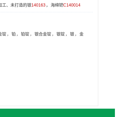
加工、未打造的银
140163
，
海绵钯
C140014
金锭
，
铂
，
铂锭
，
银合金锭
，
银锭
，
银
，
金