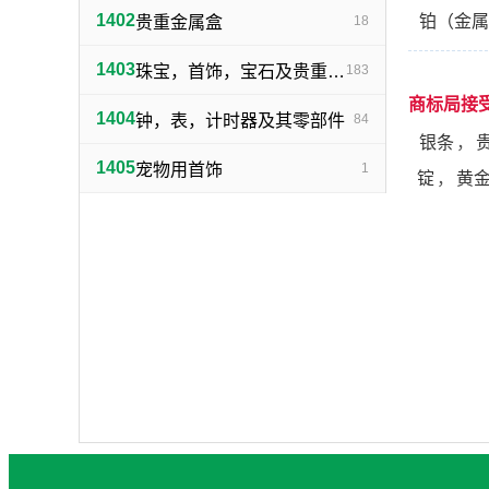
1402
铂（金属
贵重金属盒
18
1403
珠宝，首饰，宝石及贵重金属制纪念品
183
商标局接
1404
钟，表，计时器及其零部件
84
银条
，
1405
宠物用首饰
1
锭
，
黄