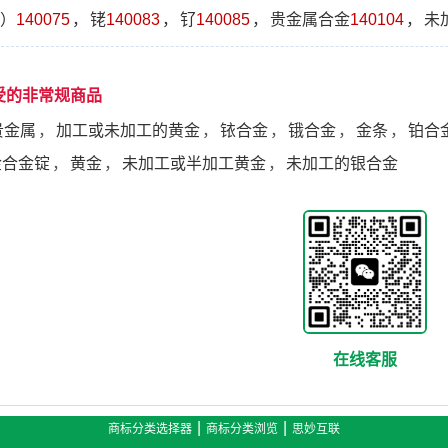
）
140075
，
铑
140083
，
钌
140085
，
贵金属合金
140104
，
未
受的非常规商品
贵金属
，
加工或未加工的黄金
，
铱合金
，
锇合金
，
金条
，
铂合
金合金锭
，
黄金
，
未加工或半加工黄金
，
未加工的银合金
在线客服
|
|
商标分类选择器
商标分类浏览
思妙互联