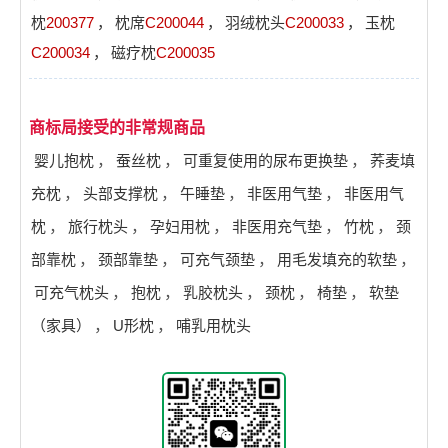
枕
200377
，
枕席
C200044
，
羽绒枕头
C200033
，
玉枕
C200034
，
磁疗枕
C200035
商标局接受的非常规商品
婴儿抱枕
，
蚕丝枕
，
可重复使用的尿布更换垫
，
荞麦填
充枕
，
头部支撑枕
，
午睡垫
，
非医用气垫
，
非医用气
枕
，
旅行枕头
，
孕妇用枕
，
非医用充气垫
，
竹枕
，
颈
部靠枕
，
颈部靠垫
，
可充气颈垫
，
用毛发填充的软垫
，
可充气枕头
，
抱枕
，
乳胶枕头
，
颈枕
，
椅垫
，
软垫
（家具）
，
U形枕
，
哺乳用枕头