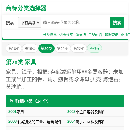
商标分类选择器
搜索：
搜索
分类浏览
列表模式
商标法
常见问答
邮编查询
委托
第18类
第19类
第20类
第21类
第22类
更多 ▾
第20类 家具
家具，镜子，相框; 存储或运输用非金属容器；未加
工或半加工的骨、角、鲸骨或珍珠母;贝壳;海泡石;
黄琥珀。
📂 群组小类（14 个）
2001
2002
家具
非金属容器及附件
2003
2004
不属别类的工业、建筑配件
镜子、画框及部件