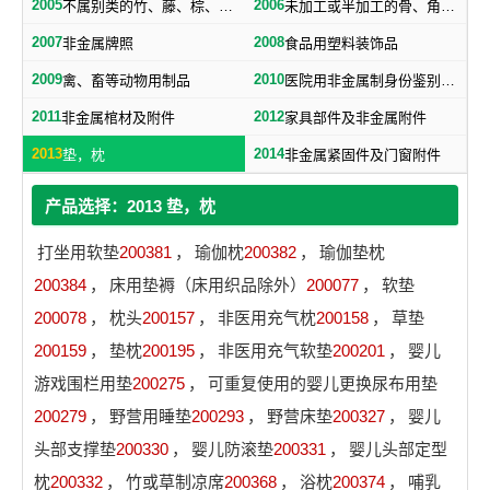
2005
2006
不属别类的竹、藤、棕、草制品
未加工或半加工的骨、角、牙、介及不属别类的工艺品
2007
2008
非金属牌照
食品用塑料装饰品
2009
2010
禽、畜等动物用制品
医院用非金属制身份鉴别手环
2011
2012
非金属棺材及附件
家具部件及非金属附件
2013
2014
垫，枕
非金属紧固件及门窗附件
产品选择：2013 垫，枕
打坐用软垫
200381
，
瑜伽枕
200382
，
瑜伽垫枕
200384
，
床用垫褥（床用织品除外）
200077
，
软垫
200078
，
枕头
200157
，
非医用充气枕
200158
，
草垫
200159
，
垫枕
200195
，
非医用充气软垫
200201
，
婴儿
游戏围栏用垫
200275
，
可重复使用的婴儿更换尿布用垫
200279
，
野营用睡垫
200293
，
野营床垫
200327
，
婴儿
头部支撑垫
200330
，
婴儿防滚垫
200331
，
婴儿头部定型
枕
200332
，
竹或草制凉席
200368
，
浴枕
200374
，
哺乳