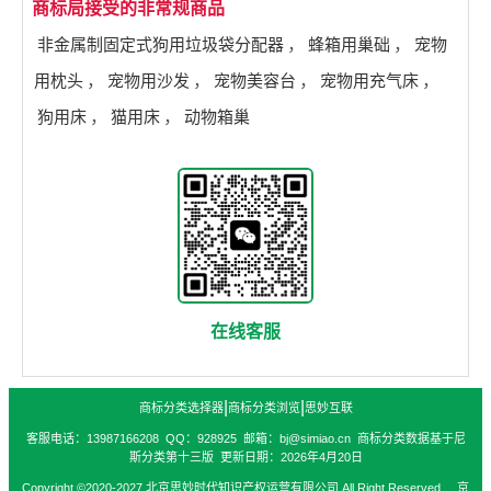
商标局接受的非常规商品
非金属制固定式狗用垃圾袋分配器
，
蜂箱用巢础
，
宠物
用枕头
，
宠物用沙发
，
宠物美容台
，
宠物用充气床
，
狗用床
，
猫用床
，
动物箱巢
在线客服
|
|
商标分类选择器
商标分类浏览
思妙互联
客服电话：13987166208 QQ：928925 邮箱：bj@simiao.cn 商标分类数据基于尼
斯分类第十三版 更新日期：2026年4月20日
Copyright ©2020-2027 北京思妙时代知识产权运营有限公司 All Right Reserved. 京