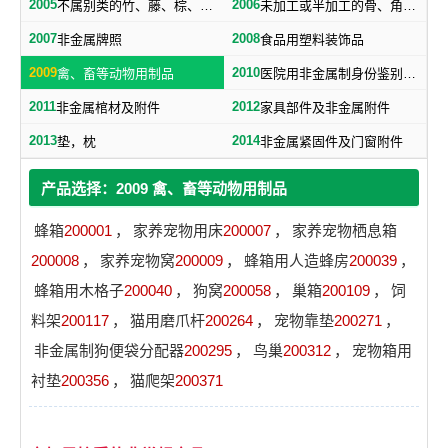
2005
2006
不属别类的竹、藤、棕、草制品
未加工或半加工的骨、角、牙、介及不属别类的工艺品
2007
2008
非金属牌照
食品用塑料装饰品
2009
2010
禽、畜等动物用制品
医院用非金属制身份鉴别手环
2011
2012
非金属棺材及附件
家具部件及非金属附件
2013
2014
垫，枕
非金属紧固件及门窗附件
产品选择：2009 禽、畜等动物用制品
蜂箱
200001
，
家养宠物用床
200007
，
家养宠物栖息箱
200008
，
家养宠物窝
200009
，
蜂箱用人造蜂房
200039
，
蜂箱用木格子
200040
，
狗窝
200058
，
巢箱
200109
，
饲
料架
200117
，
猫用磨爪杆
200264
，
宠物靠垫
200271
，
非金属制狗便袋分配器
200295
，
鸟巢
200312
，
宠物箱用
衬垫
200356
，
猫爬架
200371