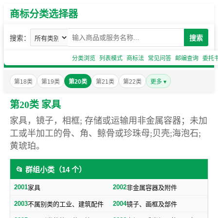
商标分类选择器
搜索：
搜索
分类浏览
列表模式
商标法
常见问答
邮编查询
委托
第18类
第19类
第20类
第21类
第22类
更多 ▾
第20类 家具
家具，镜子，相框; 存储或运输用非金属容器；未加
工或半加工的骨、角、鲸骨或珍珠母;贝壳;海泡石;
黄琥珀。
📂 群组小类（14 个）
2001
2002
家具
非金属容器及附件
2003
2004
不属别类的工业、建筑配件
镜子、画框及部件